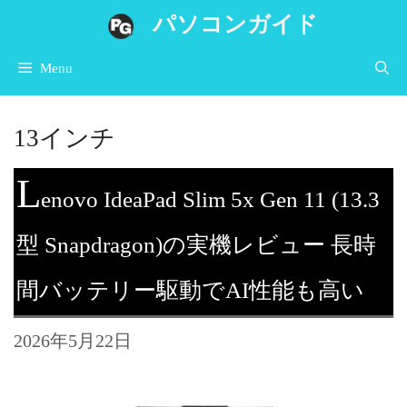
コ
パソコンガイド
ン
Menu
テ
ン
13インチ
ツ
へ
L
enovo IdeaPad Slim 5x Gen 11 (13.3
ス
キ
型 Snapdragon)の実機レビュー 長時
ッ
間バッテリー駆動でAI性能も高い
プ
2026年5月22日