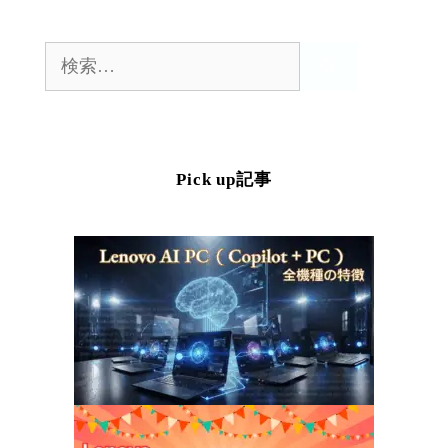
ー
ー
ー
ジ
ジ
ジ
検
索:
Pick up記事