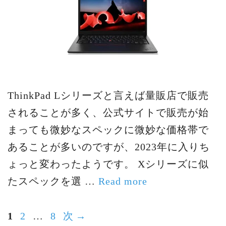
ThinkPad Lシリーズと言えば量販店で販売
されることが多く、公式サイトで販売が始
まっても微妙なスペックに微妙な価格帯で
あることが多いのですが、2023年に入りち
ょっと変わったようです。 Xシリーズに似
たスペックを選 …
Read more
ペ
ペ
ペ
1
2
…
8
次
→