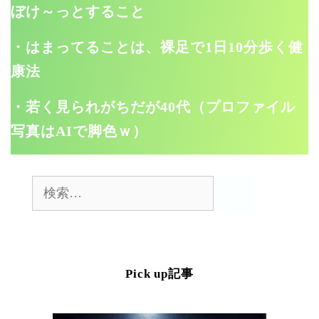
ぼけ～っとすること
・はまってることは、裸足で1日10分歩く健
康法
・若く見られがちだが40代（プロファイル
写真はAIで脚色ｗ）
検
索:
Pick up記事