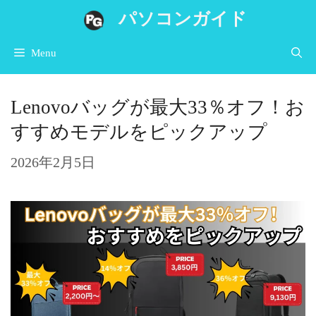
コ
パソコンガイド
ン
Menu
テ
ン
Lenovoバッグが最大33％オフ！お
ツ
すすめモデルをピックアップ
へ
ス
2026年2月5日
キ
ッ
プ