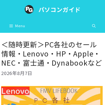
コ
パソコンガイド
ン
テ
ン
Menu
ツ
へ
＜随時更新＞PC各社のセール
ス
情報・Lenovo・HP・Apple・
キ
NEC・富士通・Dynabookなど
ッ
プ
2026年8月7日