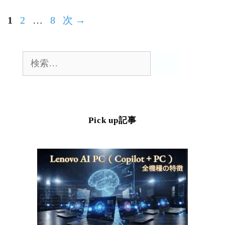
ペ
ペ
ペ
1
2
…
8
次
→
ー
ー
ー
ジ
ジ
ジ
検
索:
Pick up記事