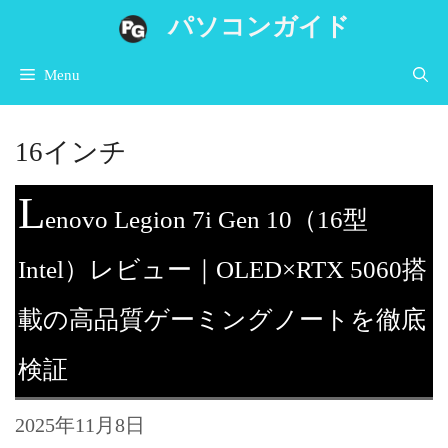
コ
パソコンガイド
ン
Menu
テ
ン
16インチ
ツ
へ
L
enovo Legion 7i Gen 10（16型
ス
キ
Intel）レビュー｜OLED×RTX 5060搭
ッ
載の高品質ゲーミングノートを徹底
プ
検証
2025年11月8日