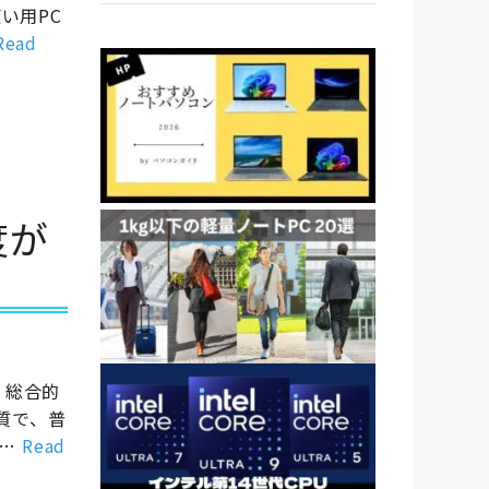
い用PC
Read
度が
。 総合的
質で、普
 …
Read