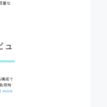
軽量な
レビュ
最高構成で
低負荷時
d more