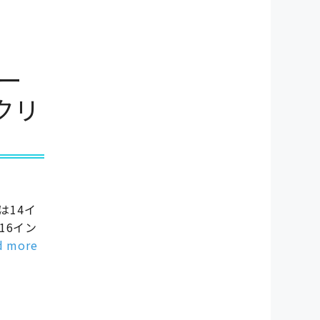
ュー
クリ
Aは14イ
16イン
d more