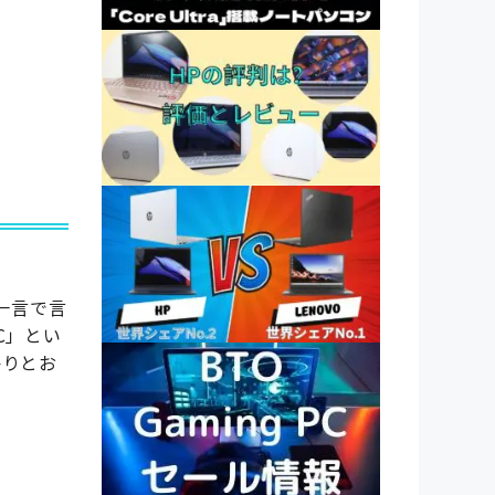
を一言で言
C」とい
かりとお