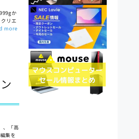
999gか
、クリエ
d more
イン
い」、「高
像編集を