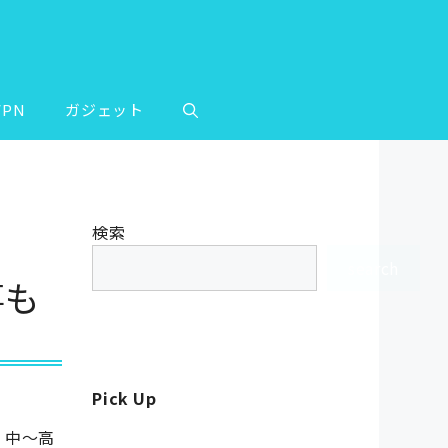
VPN
ガジェット
検索
search
事も
Pick Up
。 中～高