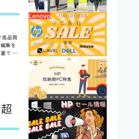
能で高品質
像編集を
量で …
の超