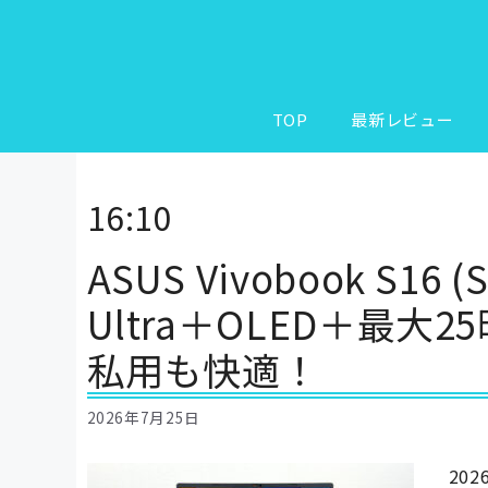
コ
ン
テ
ン
ツ
TOP
最新レビュー
へ
ス
キ
16:10
ッ
プ
ASUS Vivobook S16
Ultra＋OLED＋最
私用も快適！
2026年7月25日
202