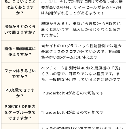
た。こういうこと
月、1月、そして新年度に向けての買い替え需
は良くあります
要が高い3月4月、サマーセールがある7～8月
か？
は納期がずれることがあるようです
経験からみると、出荷から通常2～3日以内に
出荷からどのくら
届くと思います（購入日からじゃなく出荷さ
いで届きますか？
れてから）
当サイトの3Dグラフィック性能計測では過去
画像・動画編集に
最高クラスのスコアが出ていたので、動画編
使えますか？
集や軽い3Dゲームにも使えます
ベンチマーク計測時は40dBと扇風機の「弱」
ファンはうるさい
くらいの音で、耳障りではない程度です。ま
ですか？
た、一般的な使用をしているときは静かです
PD充電できます
Thunderbolt 4があるので可能です
か？
PD給電とDP出力
をケーブル一本で
Thunderbolt 4があるので可能です
できますか？
カメラの解像度は500万画素と高いので、オン