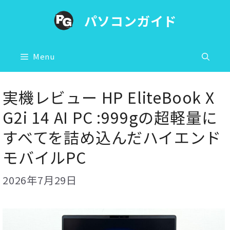
コ
パソコンガイド
ン
テ
ン
Menu
ツ
へ
実機レビュー HP EliteBook X
ス
G2i 14 AI PC :999gの超軽量に
キ
すべてを詰め込んだハイエンド
ッ
モバイルPC
プ
2026年7月29日