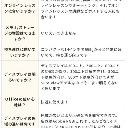
オンラインレッス
ラインレッスンやミーティング、そしてオン
ンに合いますか？
ラインレッスンの講師などホストする人にも
合います
メモリ/ストレー
ジの増設はできま
いいえ、できません
すか？
持ち運びに向いて
コンパクトな14インチで999gからと非常に軽
いますか？
いので、持ち運び向きです
ディスプレイは300ニト、500ニト、800ニト
の3種類があり、300ニトは屋内向け、500ニ
ディスプレイは明
トは屋外向け、800ニトは屋外向けですが
るいですか？
Sure Viewモデルなのでそこまで明るくない
と思います
Officeの使い心
快適に使えます
地は？
色域が広いとより正確な色を描写できます。
ディスプレイの色
広さはAdobe RGB(これはほとんどない) ＞
域の違いは何です
DCI-P3 ＞ sRGB > NTSC 45％になり、本機は