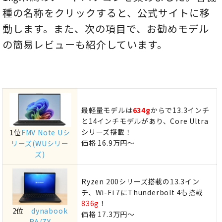
種の名称をクリックすると、公式サイトに移
動します。また、次の項目で、お勧めモデル
の簡易レビューも紹介しています。
最軽量モデルは
634g
からで13.3インチ
と14インチモデルがあり、Core Ultra
シリーズ搭載！
1位
FMV Note Uシ
価格 16.9万円～
リーズ(WUシリー
ズ)
Ryzen 200シリーズ搭載の13.3イン
チ、Wi-Fi 7にThunderbolt 4も搭載
836g
！
2位
dynabook
価格 17.3万円～
RA/ZY