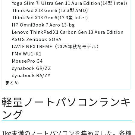
Yoga Slim 7i Ultra Gen 11 Aura Edition(14型 Intel)
ThinkPad X13 Gen 6 (13.3型 AMD)
ThinkPad X13 Gen 6(13.3型 Intel)
HP OmniBook 7 Aero 13-bg
Lenovo ThinkPad X1 Carbon Gen 13 ​Aura Edition
ASUS Zenbook SORA
LAVIE NEXTREME（2025年秋冬モデル）
FMV WU1-K1
MousePro G4
dynabook GR/ZZ
dynabook RA/ZY
まとめ
軽量ノートパソコンランキ
ング
1㎏未満のノートパソコンを集めました。各機