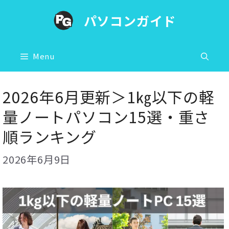
コ
パソコンガイド
ン
テ
ン
Menu
ツ
へ
2026年6月更新＞1㎏以下の軽
ス
量ノートパソコン15選・重さ
キ
順ランキング
ッ
プ
2026年6月9日