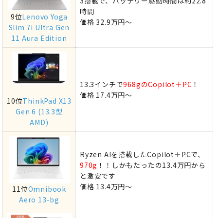
3搭載で、バッテリー駆動時間は約22.8
時間
9位
Lenovo Yoga
価格 32.9万円～
Slim 7i Ultra Gen
11 Aura Edition
13.3インチで
968gのCopilot＋PC
！
価格 17.4万円～
10位
ThinkPad X13
Gen 6 (13.3型
AMD)
Ryzen AIを搭載したCopilot＋PCで、
970g
！！しかもたったの13.4万円から
と激安です
価格 13.4万円～
11位
Omnibook
Aero 13-bg