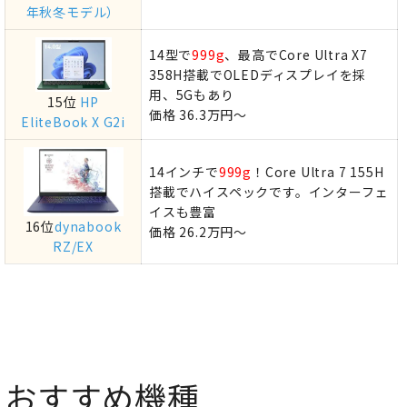
年秋冬モデル）
14型で
999g
、最高でCore Ultra X7
358H搭載でOLEDディスプレイを採
用、5Gもあり
15位
HP
価格 36.3万円～
EliteBook X G2i
14インチで
999g
！Core Ultra 7 155H
搭載でハイスペックです。インターフェ
イスも豊富
16位
dynabook
価格 26.2万円～
RZ/EX
おすすめ機種