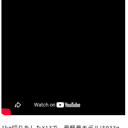
1kg切りをしたX13で、最軽量モデルは933g