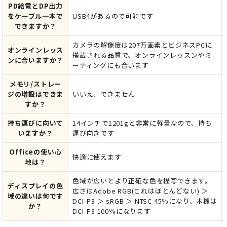
PD給電とDP出力
をケーブル一本で
USB4があるので可能です
できますか？
カメラの解像度は207万画素とビジネスPCに
オンラインレッス
搭載される品質で、オンラインレッスンやミ
ンに合いますか？
ーティングにも合います
メモリ/ストレー
ジの増設はできま
いいえ、できません
すか？
持ち運びに向いて
14インチで1201gと非常に軽量なので、持ち
いますか？
運び向きです
Officeの使い心
快適に使えます
地は？
色域が広いとより正確な色を描写できます。
ディスプレイの色
広さはAdobe RGB(これはほとんどない) ＞
域の違いは何です
DCI-P3 ＞ sRGB ＞ NTSC 45％になり、本機は
か？
DCI-P3 100％になります