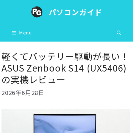
コ
パソコンガイド
ン
テ
ン
Menu
ツ
へ
軽くてバッテリー駆動が長い！
ス
ASUS Zenbook S14 (UX5406)
キ
の実機レビュー
ッ
プ
2026年6月28日