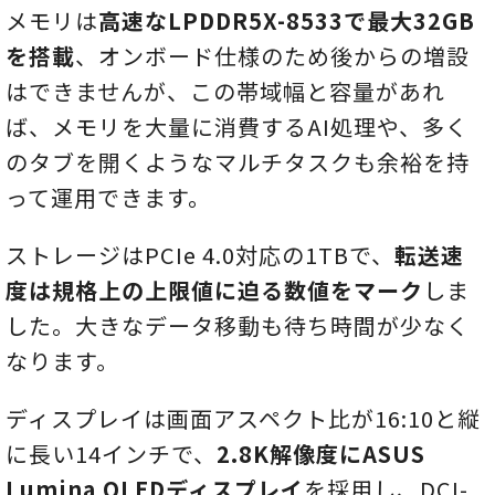
メモリは
高速なLPDDR5X-8533で最大32GB
を搭載
、オンボード仕様のため後からの増設
はできませんが、この帯域幅と容量があれ
ば、メモリを大量に消費するAI処理や、多く
のタブを開くようなマルチタスクも余裕を持
って運用できます。
ストレージはPCIe 4.0対応の1TBで、
転送速
度は規格上の上限値に迫る数値をマーク
しま
した。大きなデータ移動も待ち時間が少なく
なります。
ディスプレイは画面アスペクト比が16:10と縦
に長い14インチで、
2.8K解像度にASUS
Lumina OLEDディスプレイ
を採用し、DCI-