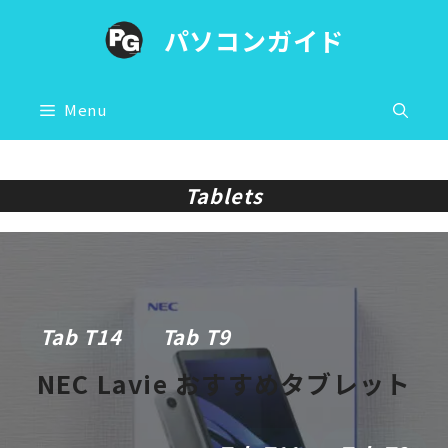
コ
パソコンガイド
ン
テ
ン
Menu
ツ
へ
Tablets
ス
キ
ッ
プ
Tab T14
Tab T9
NEC Lavie おすすめタブレット