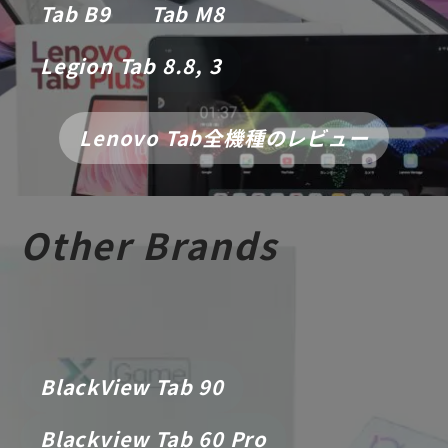
Tab B9
Tab M8
Legion Tab 8.8, 3
Lenovo Tab全機種のレビュー
Other Brands
BlackView Tab 90
Blackview Tab 60 Pro