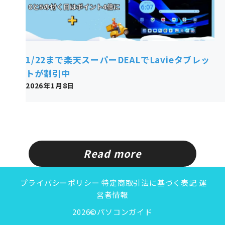
1/22まで楽天スーパーDEALでLavieタブレッ
トが割引中
2026年1月8日
Read more
プライバシーポリシー
特定商取引法に基づく表記
運
営者情報
2026©パソコンガイド