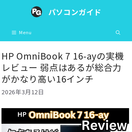
コ
パソコンガイド
ン
テ
ン
Menu
ツ
へ
HP OmniBook 7 16-ayの実機
ス
レビュー 弱点はあるが総合力
キ
がかなり高い16インチ
ッ
プ
2026年3月12日