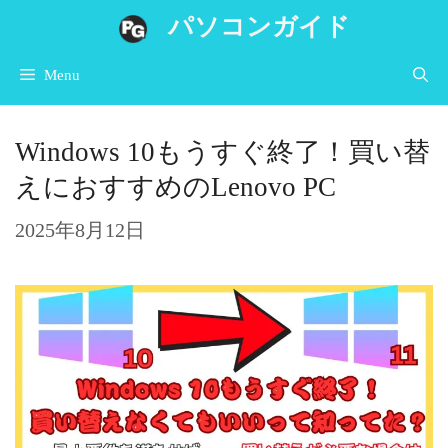
コ
パソコンガイド
ン
Menu
テ
ン
Windows 10もうすぐ終了！買い替
ツ
えにおすすめのLenovo PC
へ
ス
2025年8月12日
キ
ッ
プ