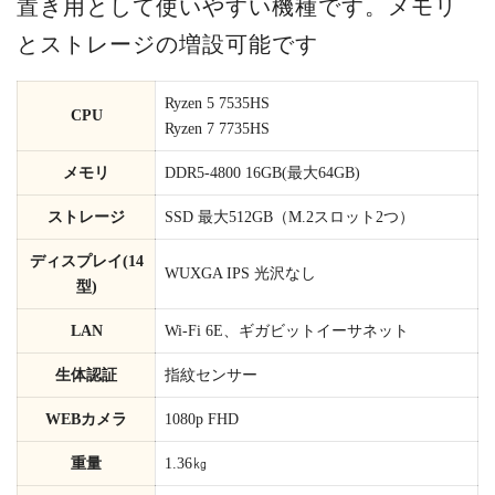
置き用として使いやすい機種です。メモリ
とストレージの増設可能です
Ryzen 5 7535HS
CPU
Ryzen 7 7735HS
メモリ
DDR5-4800 16GB(最大64GB)
ストレージ
SSD 最大512GB（M.2スロット2つ）
ディスプレイ(14
WUXGA IPS 光沢なし
型)
LAN
Wi-Fi 6E、ギガビットイーサネット
生体認証
指紋センサー
WEBカメラ
1080p FHD
重量
1.36㎏