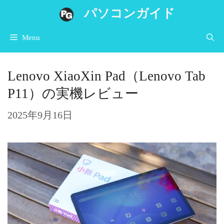
コ
パソコンガイド
ン
Menu
テ
ン
Lenovo XiaoXin Pad（Lenovo Tab
ツ
P11）の実機レビュー
へ
ス
2025年9月16日
キ
ッ
プ