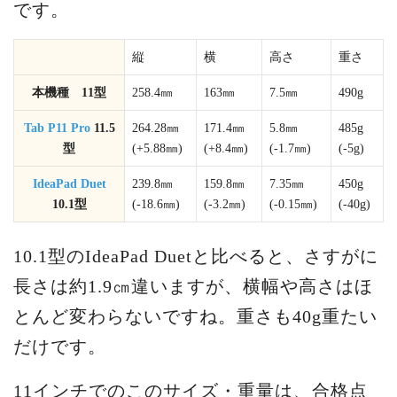
です。
縦
横
高さ
重さ
本機種 11型
258.4㎜
163㎜
7.5㎜
490g
Tab P11 Pro
11.5
264.28㎜
171.4㎜
5.8㎜
485g
型
(+5.88㎜)
(+8.4㎜)
(-1.7㎜)
(-5g)
IdeaPad Duet
239.8㎜
159.8㎜
7.35㎜
450g
10.1型
(-18.6㎜)
(-3.2㎜)
(-0.15㎜)
(-40g)
10.1型のIdeaPad Duetと比べると、さすがに
長さは約1.9㎝違いますが、横幅や高さはほ
とんど変わらないですね。重さも40g重たい
だけです。
11インチでのこのサイズ・重量は、合格点