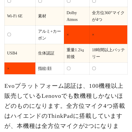
〇
〇
〇
〇
Dolby
全方位360°マイク
Wi-Fi 6E
素材
Atmos
が4つ
アルミ+カー
〇
×
×
ボン
重量1.2㎏
18時間以上バッテ
USB4
生体認証
前後
リー
×
指紋/顔
〇
〇
Evoプラットフォーム認証は、100機種以上
販売しているLenovoでも数機種しかないほ
どのものになります。全方位マイク4つ搭載
はハイエンドのThinkPadに搭載しています
が、本機種は全方位マイクが2つになりま