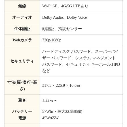
無線
Wi-Fi 6E、4G/5G LTEあり
オーディオ
Dolby Audio、Dolby Voice
生体認証
顔認証、指紋センサー
Webカメラ
720p/1080p
ハードディスク パスワード、スーパーバイ
ザー パスワード、システム マネジメント
セキュリティ
パスワード、セキュリティ キーホール,HPD
など
寸法(幅×奥行×高
317.5 × 226.9 × 16.6㎜
さ)
重さ
1.22㎏～
バッテリー
57Whr・最大22.98時間
電源
45W/65W