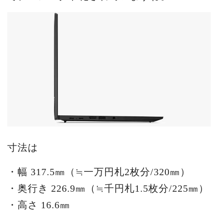
寸法は
・幅 317.5㎜（≒一万円札2枚分/320㎜）
・奥行き 226.9㎜（≒千円札1.5枚分/225㎜）
・高さ 16.6㎜