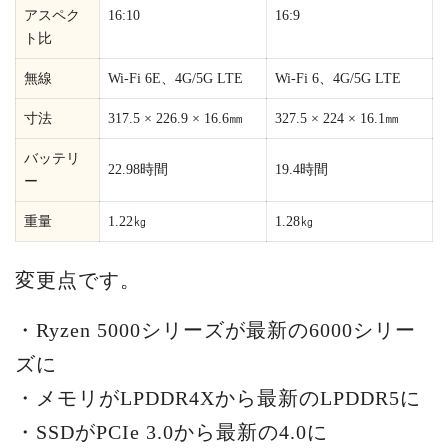
アスペク
16:10
16:9
ト比
無線
Wi-Fi 6E、4G/5G LTE
Wi-Fi 6、4G/5G LTE
寸法
317.5 × 226.9 × 16.6㎜
327.5 × 224 × 16.1㎜
バッテリ
22.98時間
19.4時間
ー
重量
1.22㎏
1.28㎏
変更点です。
・Ryzen 5000シリーズが最新の6000シリー
ズに
・メモリがLPDDR4Xから最新のLPDDR5に
・SSDがPCIe 3.0から最新の4.0に