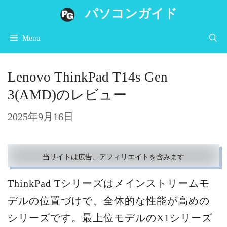
コ
パソコンガイド
ン
Menu
テ
ン
Lenovo ThinkPad T14s Gen
ツ
3(AMD)のレビュー
へ
ス
2025年9月16日
キ
ッ
当サイトは広告、アフィリエイトを含みます
プ
ThinkPad Tシリーズはメインストリームモ
デルの位置づけで、全体的な性能が高めの
シリーズです。最上位モデルのX1シリーズ