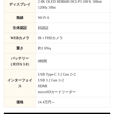
2.8K OLED HDR600 DCI-P3 100％ 500nit
ディスプレイ
120Hz 10bit
無線
Wi-Fi 6
生体認証
顔認証
WEBカメラ
IR＋FHDカメラ
重さ
約1.69㎏
バッテリー
8時間
（JEITA 3.0）
USB Type-C 3.2 Gen 2×2
インターフェイ
USB 3.2 Gen 1×2
ス
HDMI
microSDカードリーダー
価格
14.4万円～