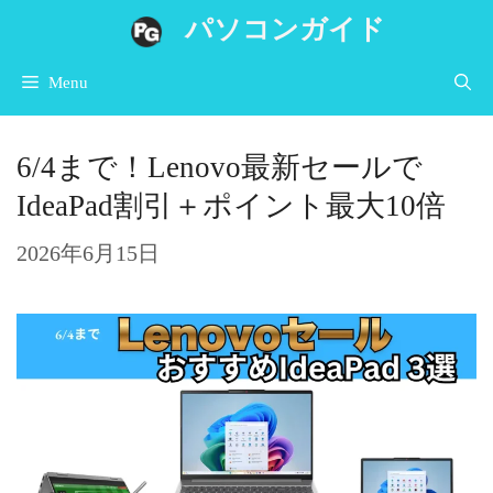
コ
パソコンガイド
ン
Menu
テ
ン
6/4まで！Lenovo最新セールで
ツ
IdeaPad割引＋ポイント最大10倍
へ
ス
2026年6月15日
キ
ッ
プ