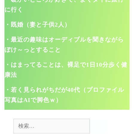
に行く
・既婚（妻と子供2人）
・最近の趣味はオーディブルを聞きながら
ぼけ～っとすること
・はまってることは、裸足で1日10分歩く健
康法
・若く見られがちだが40代（プロファイル
写真はAIで脚色ｗ）
検
索: