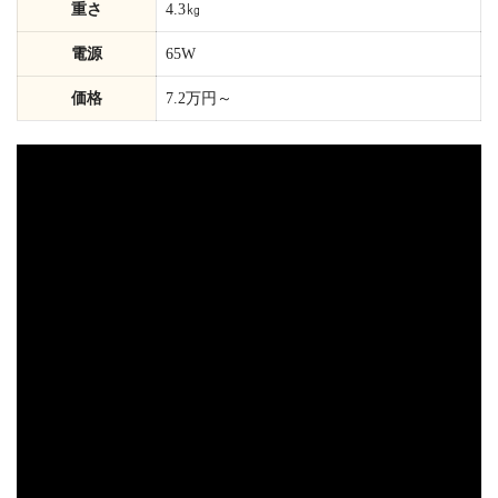
重さ
4.3㎏
電源
65W
価格
7.2万円～