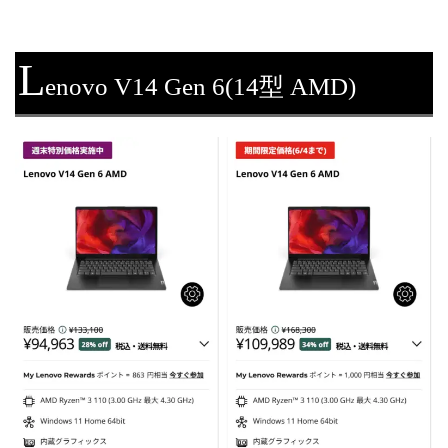
L
enovo V14 Gen 6(14型 AMD)