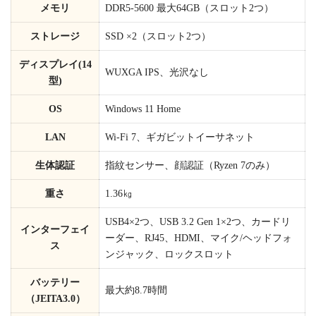
メモリ
DDR5-5600 最大64GB（スロット2つ）
ストレージ
SSD ×2（スロット2つ）
ディスプレイ(14
WUXGA IPS、光沢なし
型)
OS
Windows 11 Home
LAN
Wi-Fi 7、ギガビットイーサネット
生体認証
指紋センサー、顔認証（Ryzen 7のみ）
重さ
1.36㎏
USB4×2つ、USB 3.2 Gen 1×2つ、カードリ
インターフェイ
ーダー、RJ45、HDMI、マイク/ヘッドフォ
ス
ンジャック、ロックスロット
バッテリー
最大約8.7時間
（JEITA3.0）