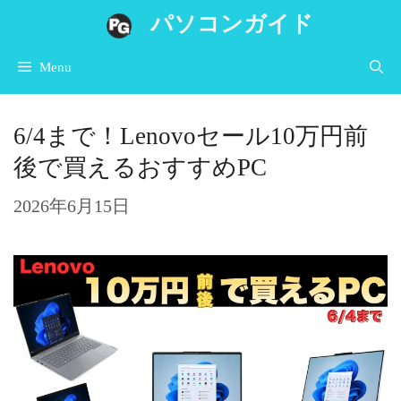
コ
パソコンガイド
ン
Menu
テ
ン
6/4まで！Lenovoセール10万円前
ツ
後で買えるおすすめPC
へ
ス
2026年6月15日
キ
ッ
プ