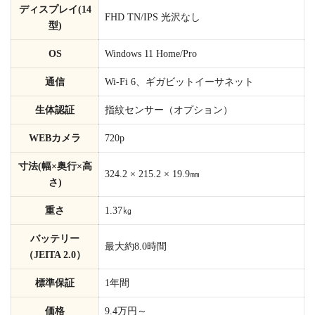
ディスプレイ(14
FHD TN/IPS 光沢なし
型)
OS
Windows 11 Home/Pro
通信
Wi-Fi 6、ギガビットイーサネット
生体認証
指紋センサー（オプション）
WEBカメラ
720p
寸法(幅×奥行×高
324.2 × 215.2 × 19.9㎜
さ)
重さ
1.37㎏
バッテリー
最大約8.0時間
（JEITA 2.0）
標準保証
1年間
価格
9.4万円～