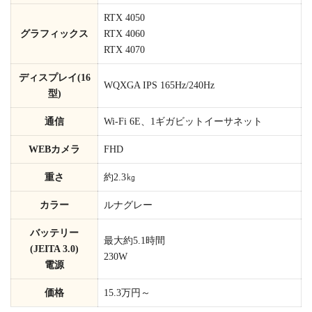
RTX 4050
グラフィックス
RTX 4060
RTX 4070
ディスプレイ(16
WQXGA IPS 165Hz/240Hz
型)
通信
Wi-Fi 6E、1ギガビットイーサネット
WEBカメラ
FHD
重さ
約2.3㎏
カラー
ルナグレー
バッテリー
最大約5.1時間
(JEITA 3.0)
230W
電源
価格
15.3万円～