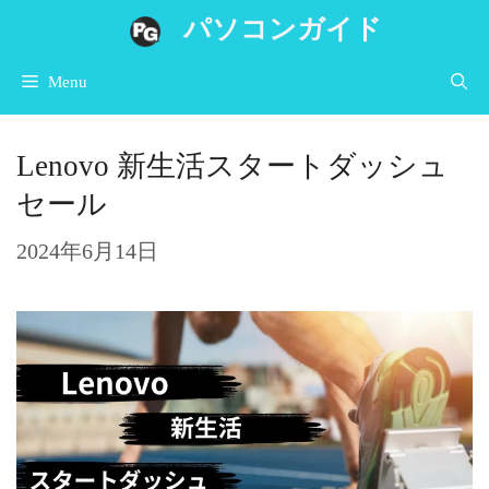
コ
パソコンガイド
ン
Menu
テ
ン
Lenovo 新生活スタートダッシュ
ツ
セール
へ
ス
2024年6月14日
キ
ッ
プ