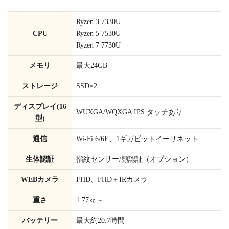
Ryzen 3 7330U
CPU
Ryzen 5 7530U
Ryzen 7 7730U
メモリ
最大24GB
ストレージ
SSD×2
ディスプレイ(16
WUXGA/WQXGA IPS タッチあり
型)
通信
Wi-Fi 6/6E、1ギガビットイーサネット
生体認証
指紋センサー/顔認証（オプション）
WEBカメラ
FHD、FHD＋IRカメラ
重さ
1.77㎏～
バッテリー
最大約20.7時間