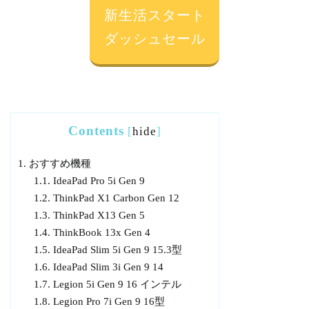
新生活スタート
ダッシュセール
Contents
[
hide
]
1.
おすすめ機種
1.1.
IdeaPad Pro 5i Gen 9
1.2.
ThinkPad X1 Carbon Gen 12
1.3.
ThinkPad X13 Gen 5
1.4.
ThinkBook 13x Gen 4
1.5.
IdeaPad Slim 5i Gen 9 15.3型
1.6.
IdeaPad Slim 3i Gen 9 14
1.7.
Legion 5i Gen 9 16 インテル
1.8.
Legion Pro 7i Gen 9 16型