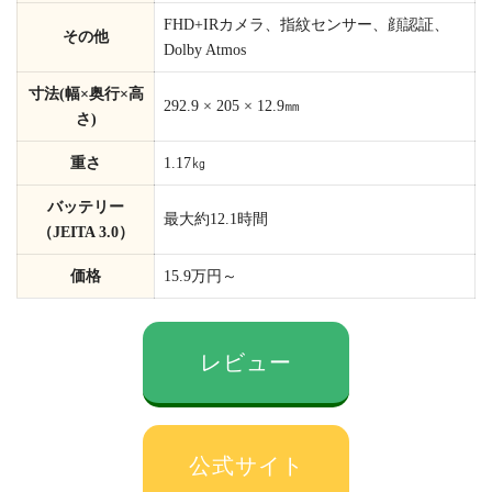
FHD+IRカメラ、指紋センサー、顔認証、
その他
Dolby Atmos
寸法(幅×奥行×高
292.9 × 205 × 12.9㎜
さ)
重さ
1.17㎏
バッテリー
最大約12.1時間
（JEITA 3.0）
価格
15.9万円～
レビュー
公式サイト