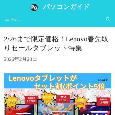
コ
パソコンガイド
ン
Menu
テ
ン
2/26まで限定価格！Lenovo春先取
ツ
りセールタブレット特集
へ
ス
2026年2月20日
キ
ッ
プ