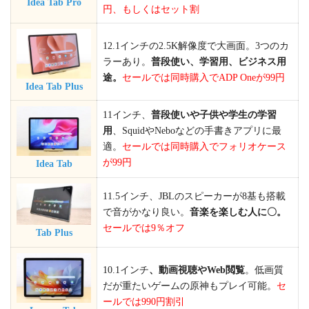
Idea Tab Pro
円、もしくはセット割
12.1インチの2.5K解像度で大画面。3つのカ
ラーあり。
普段使い、学習用、ビジネス用
途。
セールでは同時購入でADP Oneが99円
Idea Tab Plus
11インチ、
普段使いや子供や学生の学習
用
、SquidやNeboなどの手書きアプリに最
適。
セールでは同時購入でフォリオケース
が99円
Idea Tab
11.5インチ、JBLのスピーカーが8基も搭載
で音がかなり良い。
音楽を楽しむ人に〇。
セールでは9％オフ
Tab Plus
10.1インチ
、動画視聴やWeb閲覧
。低画質
だが重たいゲームの原神もプレイ可能。
セ
ールでは990円割引