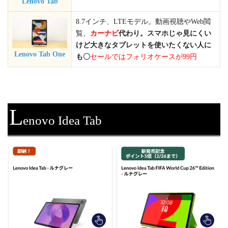
Lenovo Tab
8.7インチ、LTEモデル。動画視聴やWeb閲
覧、
カーナビ
代わり。スマホじゃ見にくい
けど大きなタブレットを使いたくない人に
Lenovo Tab One
も〇
セールではフォリオケースが99円
L
enovo Idea Tab