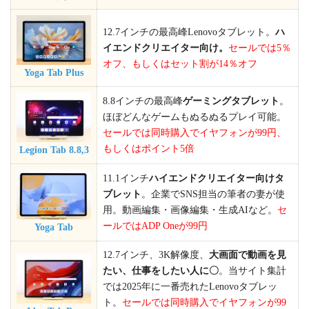
12.7インチの最高峰Lenovoタブレット。
ハ
イエンドクリエイター向け。
セールでは5％
オフ、もしくはセット割が14％オフ
Yoga Tab Plus
8.8インチの最高峰
ゲーミングタブレット
。
ほぼどんなゲームもぬるぬるプレイ可能。
セールでは同時購入でイヤフォンが99円、
もしくはポイント5倍
Legion Tab 8.8,3
11.1インチ
ハイエンドクリエイター向けタ
ブレット
。企業でSNS担当の筆者の妻が使
用。動画編集・画像編集・生成AIなど。
セ
ールではADP Oneが99円
Yoga Tab
12.7インチ、3K解像度、
大画面で動画を見
たい、仕事をしたい人に〇
。当サイト集計
では2025年に一番売れたLenovoタブレッ
ト。
セールでは同時購入でイヤフォンが99