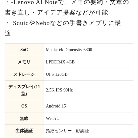
・-Lenovo AI Noteで、メモの要約・文章の
書き直し・アイデア提案などが可能
・ SquidやNeboなどの手書きアプリに最
適。
SoC
MediaTek Dimensity 6300
メモリ
LPDDR4X 4GB
ストレージ
UFS 128GB
ディスプレイ(11
2.5K IPS 90Hz
型)
OS
Android 15
無線
Wi-Fi 5
生体認証
指紋センサー、顔認証