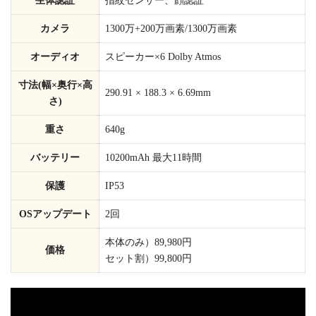
生体認証
指紋センサー、顔認証
カメラ
1300万+200万画素/1300万画素
オーディオ
スピーカー×6 Dolby Atmos
寸法(幅×奥行×高
290.91 × 188.3 × 6.69mm
さ)
重さ
640g
バッテリー
10200mAh 最大11時間
保護
IP53
OSアップデート
2回
本体のみ）89,980円
価格
セット割）99,800円