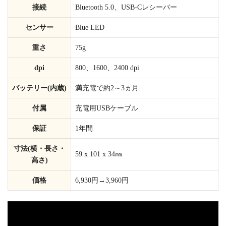
接続
Bluetooth 5.0、USB-Cレシーバー
センサー
Blue LED
重さ
75g
dpi
800、1600、2400 dpi
バッテリー(内蔵)
満充電で約2～3ヵ月
付属
充電用USBケーブル
保証
1年間
寸法(横・長さ・
59 x 101 x 34㎜
高さ)
価格
6,930円→3,960円