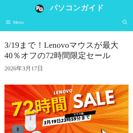
コ
パソコンガイド
ン
Menu
テ
ン
3/19まで！Lenovoマウスが最大
ツ
40％オフの72時間限定セール
へ
ス
2026年3月17日
キ
ッ
プ