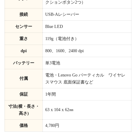
クションボタン2つ）
接続
USB-Aレシーバー
センサー
Blue LED
重さ
119g（電池付き）
dpi
800、1600、2400 dpi
バッテリー
単3電池
電池・Lenovo Go バーティカル ワイヤレ
付属
スマウス 底面保証書など
保証
1年間
寸法(横・長さ・
63 x 104 x 62㎜
高さ)
価格
4,780円