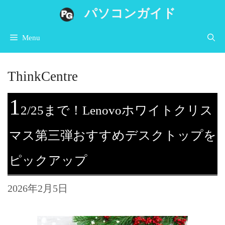
コ
パソコンガイド
ン
Menu
テ
ン
ThinkCentre
ツ
へ
1
2/25まで！Lenovoホワイトクリス
ス
キ
マス第三弾おすすめデスクトップを
ッ
ピックアップ
プ
2026年2月5日