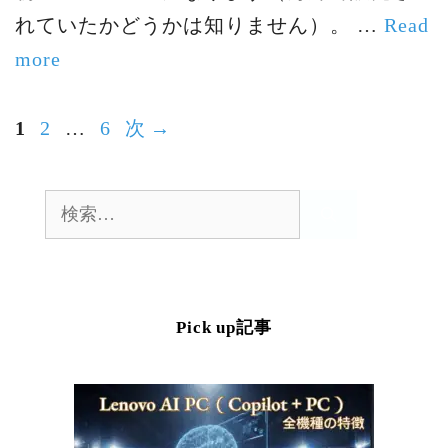
れていたかどうかは知りません）。 …
Read
more
ペ
ペ
ペ
1
2
…
6
次
→
ー
ー
ー
ジ
ジ
ジ
検
索:
Pick up記事