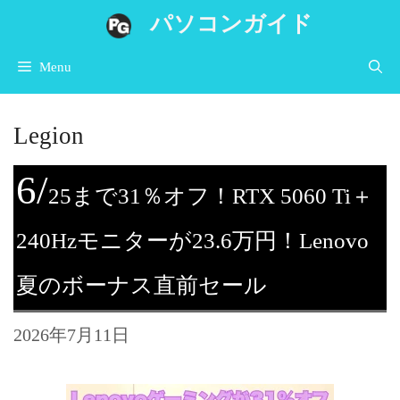
コ
パソコンガイド
ン
Menu
テ
ン
Legion
ツ
へ
6/
25まで31％オフ！RTX 5060 Ti＋
ス
キ
240Hzモニターが23.6万円！Lenovo
ッ
夏のボーナス直前セール
プ
2026年7月11日