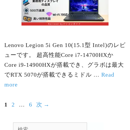
Lenovo Legion 5i Gen 10(15.1型 Intel)のレビ
ューです。 超高性能Core i7-14700HXか
Core i9-14900HXが搭載でき、グラボは最大
でRTX 5070が搭載できるミドル …
Read
more
ペ
ペ
ペ
1
2
…
6
次
→
ー
ー
ー
ジ
ジ
ジ
検