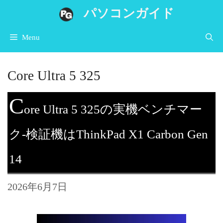
コ
パソコンガイド
ン
Menu
テ
ン
Core Ultra 5 325
ツ
へ
C
ore Ultra 5 325の実機ベンチマー
ス
キ
ク-検証機はThinkPad X1 Carbon Gen
ッ
14
プ
2026年6月7日