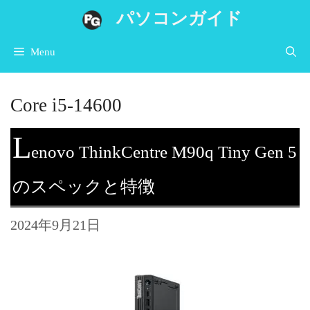
コ
パソコンガイド
ン
Menu
テ
ン
Core i5-14600
ツ
へ
L
enovo ThinkCentre M90q Tiny Gen 5
ス
キ
のスペックと特徴
ッ
プ
2024年9月21日