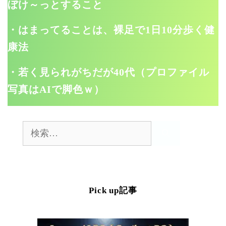
ぼけ～っとすること
・はまってることは、裸足で1日10分歩く健
康法
・若く見られがちだが40代（プロファイル
写真はAIで脚色ｗ）
検
索:
Pick up記事