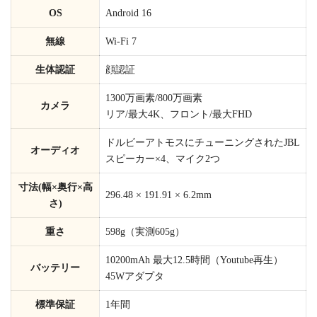
OS
Android 16
無線
Wi-Fi 7
生体認証
顔認証
1300万画素/800万画素
カメラ
リア/最大4K、フロント/最大FHD
ドルビーアトモスにチューニングされたJBL
オーディオ
スピーカー×4、マイク2つ
寸法(幅×奥行×高
296.48 × 191.91 × 6.2mm
さ)
重さ
598g（実測605g）
10200mAh 最大12.5時間（Youtube再生）
バッテリー
45Wアダプタ
標準保証
1年間