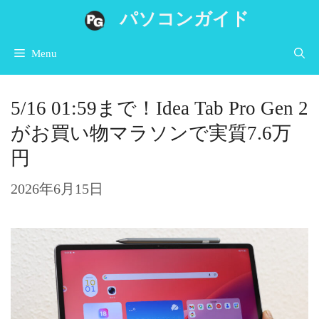
コ
パソコンガイド
ン
Menu
テ
ン
5/16 01:59まで！Idea Tab Pro Gen 2
ツ
がお買い物マラソンで実質7.6万
へ
円
ス
キ
2026年6月15日
ッ
プ