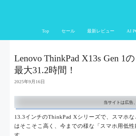
コ
ン
テ
Top
セール
最新レビュー
AI P
ン
ツ
へ
Lenovo ThinkPad X13s 
ス
最大31.2時間！
キ
ッ
2025年9月16日
プ
当サイトは広告
13.3インチのThinkPad Xシリーズで、スマホなど
はそこそこ高く、今までの様な「スマホ用低性
す。