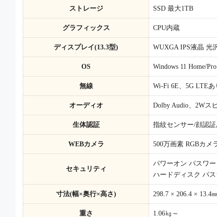
ストレージ
SSD 最大1TB
グラフィックス
CPU内蔵
ディスプレイ(13.3型)
WUXGA IPS液晶 光
OS
Windows 11 Home/Pro
無線
Wi-Fi 6E、5G LTEあり
オーディオ
Dolby Audio、2W
生体認証
指紋センサー/顔認証
WEBカメラ
500万画素 RGBカ
パワーオン パスワー
セキュリティ
ハードディスク パス
寸法(幅×奥行×高さ)
298.7 × 206.4 × 13.4
重さ
1.06㎏～