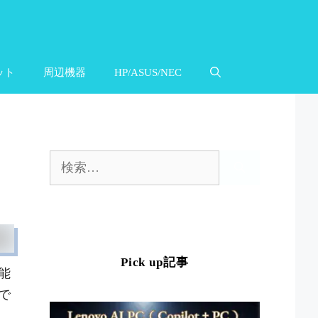
ット
周辺機器
HP/ASUS/NEC
検
索:
Pick up記事
性能
で