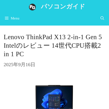
コ
パソコンガイド
ン
Menu
テ
ン
Lenovo ThinkPad X13 2-in-1 Gen 5
ツ
Intelのレビュー 14世代CPU搭載2
へ
in 1 PC
ス
キ
2025年9月16日
ッ
プ