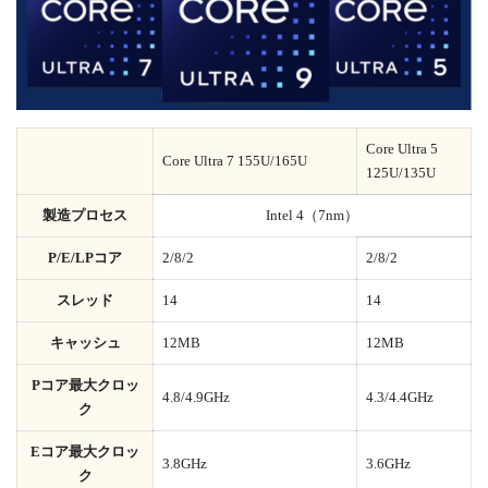
Core Ultra 5
Core Ultra 7 155U/165U
125U/135U
製造プロセス
Intel 4（7nm）
P/E/LPコア
2/8/2
2/8/2
スレッド
14
14
キャッシュ
12MB
12MB
Pコア最大クロッ
4.8/4.9GHz
4.3/4.4GHz
ク
Eコア最大クロッ
3.8GHz
3.6GHz
ク