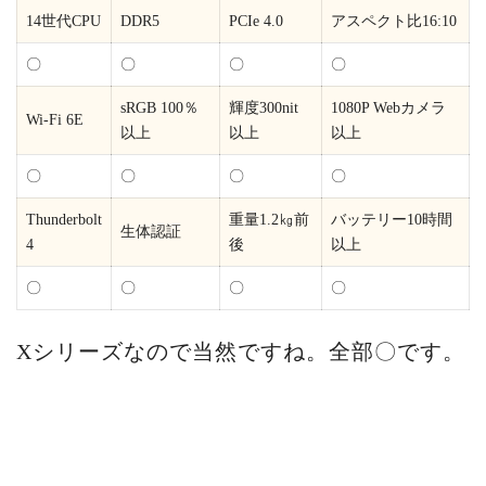
14世代CPU
DDR5
PCIe 4.0
アスペクト比16:10
〇
〇
〇
〇
sRGB 100％
輝度300nit
1080P Webカメラ
Wi-Fi 6E
以上
以上
以上
〇
〇
〇
〇
Thunderbolt
重量1.2㎏前
バッテリー10時間
生体認証
4
後
以上
〇
〇
〇
〇
Xシリーズなので当然ですね。全部〇です。