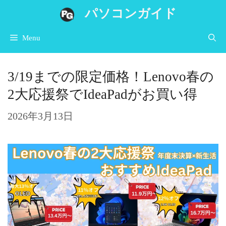
コ
パソコンガイド
ン
Menu
テ
ン
3/19までの限定価格！Lenovo春の
ツ
2大応援祭でIdeaPadがお買い得
へ
ス
2026年3月13日
キ
ッ
プ