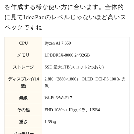
を作成する様な使い方に合います。全体的
に見てIdeaPadのレベルじゃないほど高いス
ペックですね
CPU
Ryzen AI 7 350
メモリ
LPDDR5X-8000 24/32GB
ストレージ
SSD 最大1TB(スロット2つあり)
ディスプレイ(14
2.8K（2880×1800） OLED DCI-P3 100％ 光
型)
沢
無線
Wi-Fi 6/Wi-Fi 7
その他
FHD 1080p＋IRカメラ、USB4
重さ
1.39㎏
バッテリー