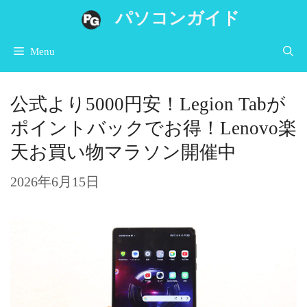
コ
パソコンガイド
ン
Menu
テ
ン
公式より5000円安！Legion Tabが
ツ
ポイントバックでお得！Lenovo楽
へ
天お買い物マラソン開催中
ス
キ
2026年6月15日
ッ
プ