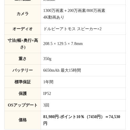
1300万画素＋200万画素/800万画素
カメラ
4K動画あり
オーディオ
ドルビーアトモス スピーカー×2
寸法(幅×奥行×高
208.5 × 129.5 × 7.8mm
さ)
重さ
350g
バッテリー
6650mAh 最大15時間
標準保証
1年間
保護
IP52
OSアップデート
3回
81,980円-ポイント10％（7450円）＝74,530
価格
円