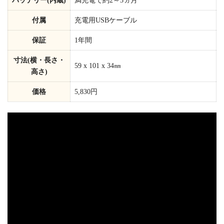
バッテリー(内蔵)
満充電で約2～3ヵ月
付属
充電用USBケーブル
保証
1年間
寸法(横・長さ・
59 x 101 x 34㎜
高さ)
価格
5,830円