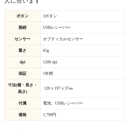
人に合います
ボタン
3ボタン
接続
USBレシーバー
センサー
オプティカルセンサー
重さ
65g
dpi
1200 dpi
保証
1年間
寸法(横・長さ・
120 x 197 x 37㎜
高さ)
付属
電池、USBレシーバー
価格
1,790円