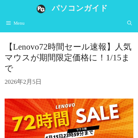
コ
パソコンガイド
ン
Menu
テ
ン
【Lenovo72時間セール速報】人気
ツ
マウスが期間限定価格に！1/15ま
へ
で
ス
キ
2026年2月5日
ッ
プ