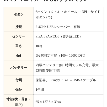
6ボタン（左・右・ホイール ・DPI・サイド
ボタン
ボタン2つ）
接続
2.4GHz USBレシーバー、有線
センサー
PixArt PAW3335（赤外線LED）
重さ
100g
dpi
5段階設定可能（100～16000 DPI）
内蔵バッテリー(約5時間でフル充電、最大
バッテリー
53時間使用可能)
付属
保証書、1.8mのUSB-C – USB-Aケーブル
保証
1年間
寸法(横・長さ・
65 × 127.8 × 39㎜
高さ)