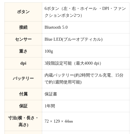
6ボタン（左・右・ホイール ・DPI・ファン
ボタン
クションボタン2つ）
接続
Bluetooth 5.0
センサー
Blue LED(ブルーオプティカル)
重さ
100g
dpi
3段階設定可能（最大4000 dpi）
内蔵バッテリー(約2時間でフル充電、15分
バッテリー
で約1週間使用可能)
付属
保証書
保証
1年間
寸法(横・長さ・
72 × 129 × 44㎜
高さ)