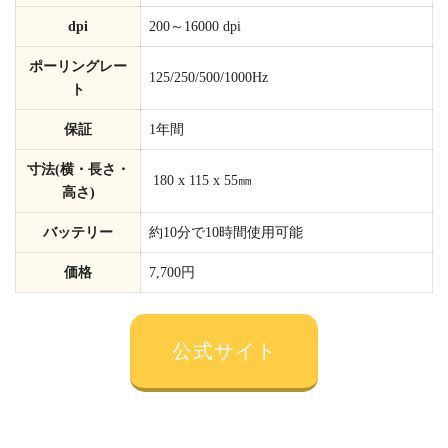
dpi
200～16000 dpi
ポーリングレー
125/250/500/1000Hz
ト
保証
1年間
寸法(横・長さ・
180 x 115 x 55㎜
高さ)
バッテリー
約10分で10時間使用可能
価格
7,700円
公式サイト