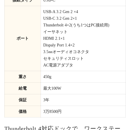
接続タイプ
USB-C
USB-A 3.2 Gen 2 ×4
USB-C 3.2 Gen 2×1
Thunderbolt 4×2(うち1つはPC接続用)
イーサネット
ポート
HDMI 2.1×1
Dispaly Port 1.4×2
3.5㎜オーディオコネクタ
セキュリティスロット
AC電源アダプタ
重さ
450g
給電
最大100W
保証
3年
価格
3万8500円
Thunderbolt 4対応ドックで、ワークステー