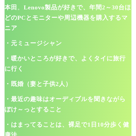
本田
。
Lenovo製品が好きで、年間2～30台ほ
どのPCとモニターや周辺機器を購入するマ
ニア
・元ミュージシャン
・暖かいところが好きで、よくタイに旅行
に行く
・既婚（妻と子供2人）
・最近の趣味はオーディブルを聞きながら
ぼけ～っとすること
・はまってることは、裸足で1日10分歩く健
康法