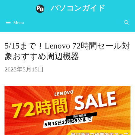
コ
パソコンガイド
ン
Menu
テ
ン
5/15まで！Lenovo 72時間セール対
ツ
象おすすめ周辺機器
へ
ス
2025年5月15日
キ
ッ
プ