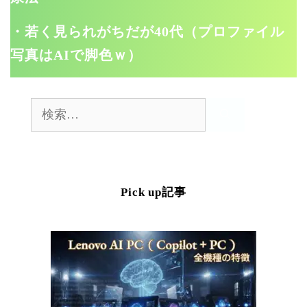
・若く見られがちだが40代（プロファイル
写真はAIで脚色ｗ）
検
索:
Pick up記事