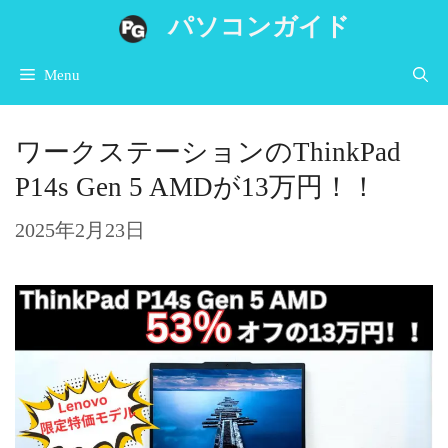
コ
パソコンガイド
ン
Menu
テ
ン
ワークステーションのThinkPad
ツ
P14s Gen 5 AMDが13万円！！
へ
ス
2025年2月23日
キ
ッ
プ