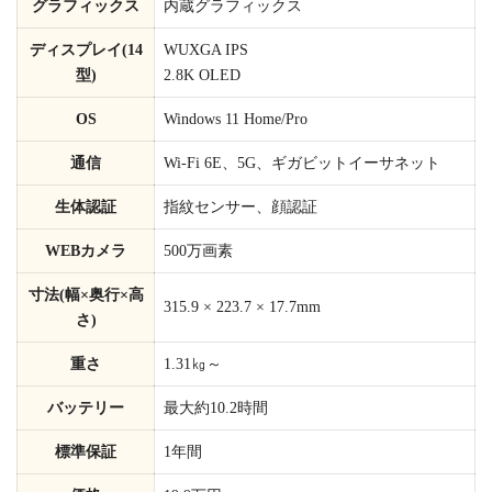
グラフィックス
内蔵グラフィックス
ディスプレイ(14
WUXGA IPS
型)
2.8K OLED
OS
Windows 11 Home/Pro
通信
Wi-Fi 6E、5G、ギガビットイーサネット
生体認証
指紋センサー、顔認証
WEBカメラ
500万画素
寸法(幅×奥行×高
315.9 × 223.7 × 17.7mm
さ)
重さ
1.31㎏～
バッテリー
最大約10.2時間
標準保証
1年間