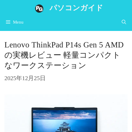
コ
パソコンガイド
ン
Menu
テ
ン
Lenovo ThinkPad P14s Gen 5 AMD
ツ
の実機レビュー 軽量コンパクト
へ
なワークステーション
ス
キ
2025年12月25日
ッ
プ