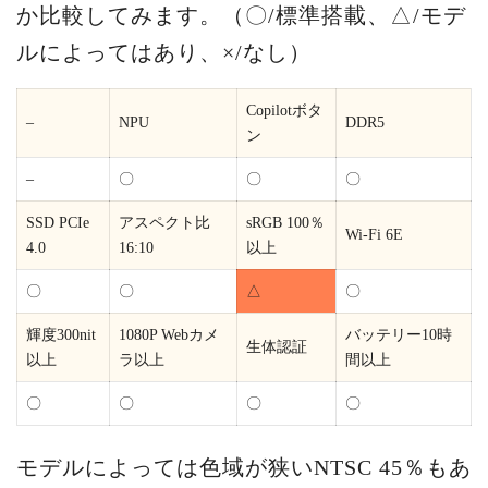
か比較してみます。（〇/標準搭載、△/モデ
ルによってはあり、×/なし）
Copilotボタ
–
NPU
DDR5
ン
–
〇
〇
〇
SSD PCIe
アスペクト比
sRGB 100％
Wi-Fi 6E
4.0
16:10
以上
〇
〇
△
〇
輝度300nit
1080P Webカメ
バッテリー10時
生体認証
以上
ラ以上
間以上
〇
〇
〇
〇
モデルによっては色域が狭いNTSC 45％もあ