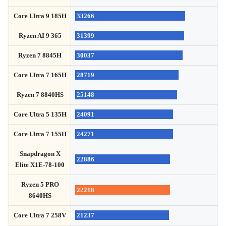
Core Ultra 9 185H
33266
Ryzen AI 9 365
31399
Ryzen 7 8845H
30037
Core Ultra 7 165H
28719
Ryzen 7 8840HS
25148
Core Ultra 5 135H
24091
Core Ultra 7 155H
24271
Snapdragon X
22886
Elite X1E-78-100
Ryzen 5 PRO
22218
8640HS
Core Ultra 7 258V
21237