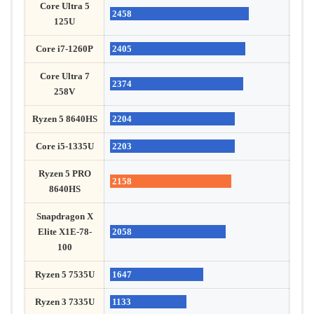
Core Ultra 5
2458
125U
Core i7-1260P
2405
Core Ultra 7
2374
258V
Ryzen 5 8640HS
2204
Core i5-1335U
2203
Ryzen 5 PRO
2158
8640HS
Snapdragon X
Elite X1E-78-
2058
100
Ryzen 5 7535U
1647
Ryzen 3 7335U
1133