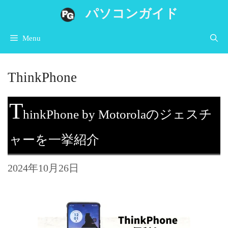
コ
パソコンガイド
ン
Menu
テ
ン
ThinkPhone
ツ
へ
T
ス
hinkPhone by Motorolaのジェスチ
キ
ャーを一挙紹介
ッ
プ
2024年10月26日