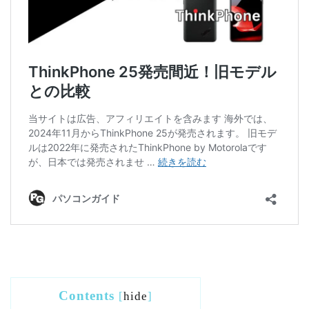
Contents
[
hide
]