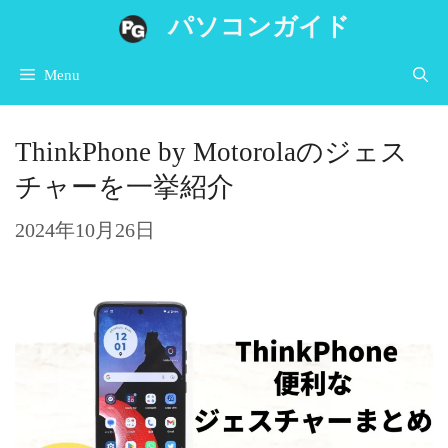
コ
パソコンガイド
ン
Menu
テ
ン
ThinkPhone by Motorolaのジェス
ツ
チャーを一挙紹介
へ
ス
2024年10月26日
キ
ッ
プ