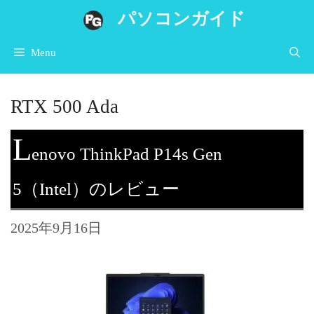
コ
パソコンガイド
ン
Menu
テ
ン
RTX 500 Ada
ツ
へ
L
enovo ThinkPad P14s Gen
ス
キ
5（Intel）のレビュー
ッ
プ
2025年9月16日