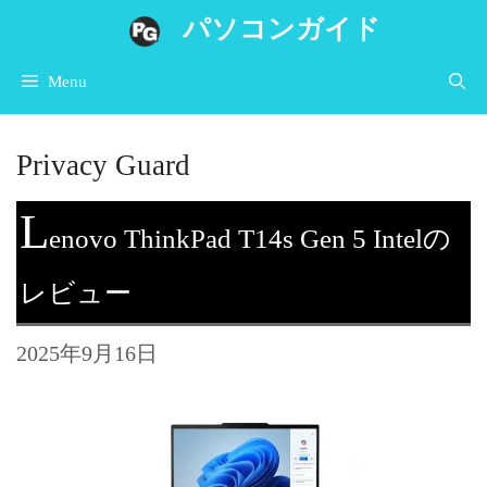
コ
パソコンガイド
ン
Menu
テ
ン
Privacy Guard
ツ
へ
L
enovo ThinkPad T14s Gen 5 Intelの
ス
キ
レビュー
ッ
プ
2025年9月16日