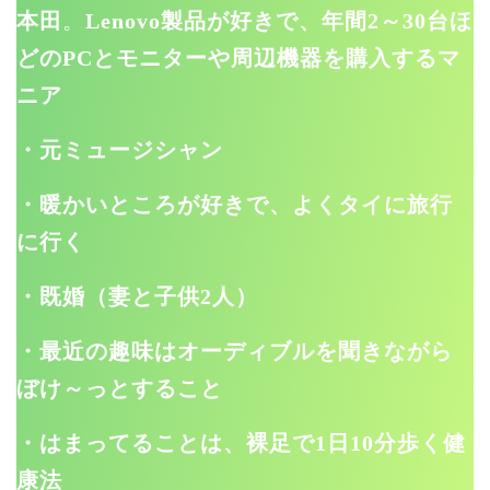
本田
。
Lenovo製品が好きで、年間2～30台ほ
どのPCとモニターや周辺機器を購入するマ
ニア
・元ミュージシャン
・暖かいところが好きで、よくタイに旅行
に行く
・既婚（妻と子供2人）
・最近の趣味はオーディブルを聞きながら
ぼけ～っとすること
・はまってることは、裸足で1日10分歩く健
康法