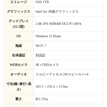
ストレージ
SSD 1TB
グラフィックス
Intel Arc 内蔵グラフィックス
ディスプレイ
2.8K IPS HDR400 DCI-P3 100％
(15.3型)
OS
Windows 11 Home
無線
Wi-Fi 7
生体認証
顔認証
WEBカメラ
IR＋FHDカメラ
オーディオ
ドルビーアトモス/2Wスピーカー×4
寸法(幅×奥行×高
343.5 × 235.4 × 13.9㎜
さ)
重さ
約1.53㎏