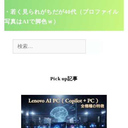
・若く見られがちだが40代（プロファイル
写真はAIで脚色ｗ）
検
索:
Pick up記事