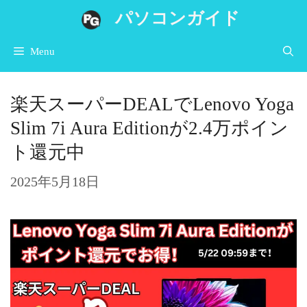
コ
パソコンガイド
ン
Menu
テ
ン
楽天スーパーDEALでLenovo Yoga
ツ
Slim 7i Aura Editionが2.4万ポイン
へ
ト還元中
ス
キ
2025年5月18日
ッ
プ