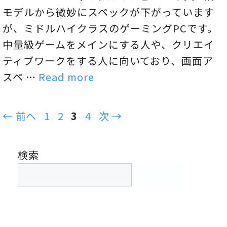
モデルから微妙にスペックが下がっています
が、ミドルハイクラスのゲーミングPCです。
中量級ゲームをメインにする人や、クリエイ
ティブワークをする人に向いており、画面ア
スペ …
Read more
ペ
ペ
ペ
ペ
←
前へ
1
2
3
4
次
→
ー
ー
ー
ー
ジ
ジ
ジ
ジ
検索
search