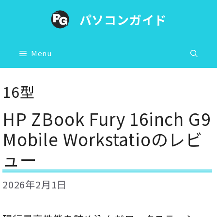
コ
パソコンガイド
ン
テ
ン
Menu
ツ
へ
16型
ス
HP ZBook Fury 16inch G9
キ
ッ
Mobile Workstatioのレビ
プ
ュー
2026年2月1日