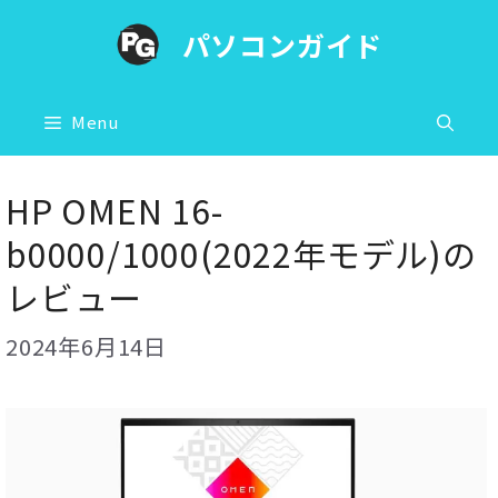
コ
パソコンガイド
ン
テ
ン
Menu
ツ
へ
HP OMEN 16-
ス
b0000/1000(2022年モデル)の
キ
レビュー
ッ
プ
2024年6月14日