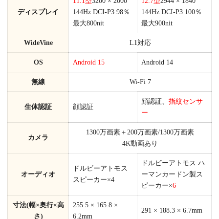
11.1型
3200 × 2000
12.7型
2944 × 1840
ディスプレイ
144Hz DCI-P3 98％
144Hz DCI-P3 100％
最大800nit
最大900nit
WideVine
L1対応
OS
Android 15
Android 14
無線
Wi-Fi 7
顔認証、
指紋センサ
生体認証
顔認証
ー
1300万画素＋200万画素/1300万画素
カメラ
4K動画あり
ドルビーアトモス ハ
ドルビーアトモス
オーディオ
ーマンカードン製ス
スピーカー×4
ピーカー×
6
寸法(幅×奥行×高
255.5 × 165.8 ×
291 × 188.3 × 6.7mm
さ)
6.2mm