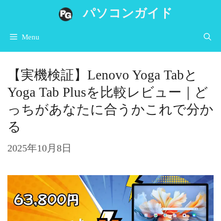
コ
パソコンガイド
ン
Menu
テ
ン
【実機検証】Lenovo Yoga Tabと
ツ
Yoga Tab Plusを比較レビュー｜ど
へ
っちがあなたに合うかこれで分か
ス
る
キ
ッ
2025年10月8日
プ