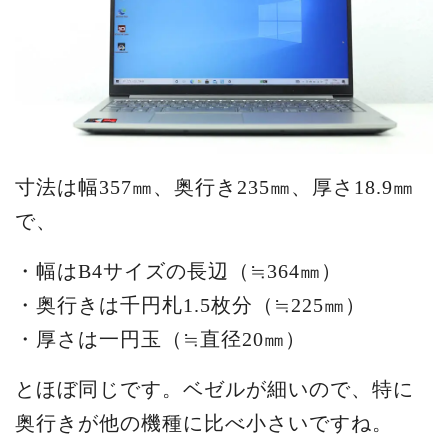
寸法は幅357㎜、奥行き235㎜、厚さ18.9㎜
で、
・幅はB4サイズの長辺（≒364㎜）
・奥行きは千円札1.5枚分（≒225㎜）
・厚さは一円玉（≒直径20㎜）
とほぼ同じです。ベゼルが細いので、特に
奥行きが他の機種に比べ小さいですね。