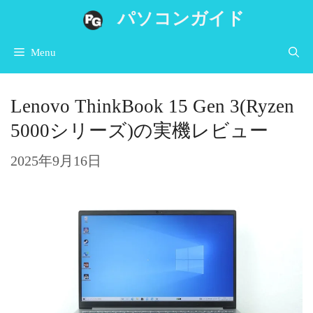
コ
パソコンガイド
ン
Menu
テ
ン
Lenovo ThinkBook 15 Gen 3(Ryzen
ツ
5000シリーズ)の実機レビュー
へ
ス
2025年9月16日
キ
ッ
プ