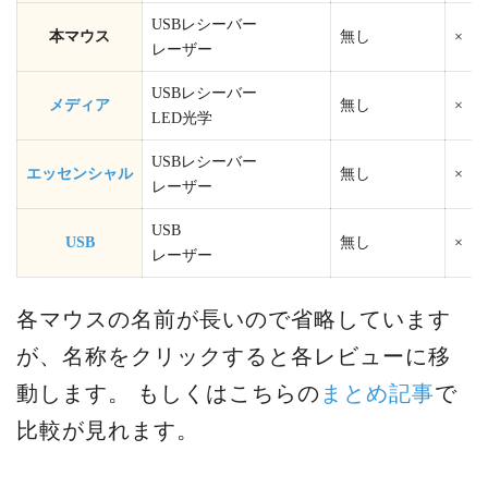
USBレシーバー
本マウス
無し
×
レーザー
USBレシーバー
メディア
無し
×
LED光学
USBレシーバー
エッセンシャル
無し
×
レーザー
USB
USB
無し
×
レーザー
各マウスの名前が長いので省略しています
が、名称をクリックすると各レビューに移
動します。 もしくはこちらの
まとめ記事
で
比較が見れます。