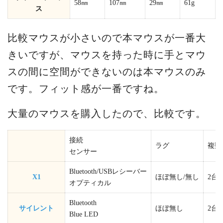
58㎜
107㎜
29㎜
61g
ス
比較マウスが小さいので本マウスが一番大
きいですが、マウスを持った時に手とマウ
スの間に空間ができないのは本マウスのみ
です。フィット感が一番ですね。
大量のマウスを購入したので、比較です。
接続
ラグ
複数
センサー
Bluetooth/USBレシーバー
X1
ほぼ無し/無し
2台
オプティカル
Bluetooth
サイレント
ほぼ無し
2台
Blue LED