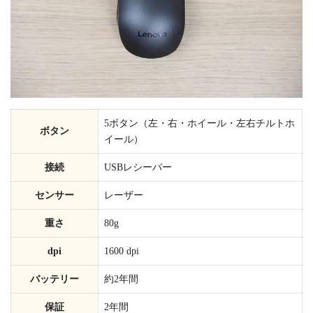
5ボタン（左・右・ホイール・左右チルトホ
ボタン
イール）
接続
USBレシーバー
センサー
レーザー
重さ
80g
dpi
1600 dpi
バッテリー
約2年間
保証
2年間