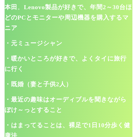
本田
。
Lenovo製品が好きで、年間2～30台ほ
どのPCとモニターや周辺機器を購入するマ
ニア
・元ミュージシャン
・暖かいところが好きで、よくタイに旅行
に行く
・既婚（妻と子供2人）
・最近の趣味はオーディブルを聞きながら
ぼけ～っとすること
・はまってることは、裸足で1日10分歩く健
康法