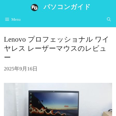
コ
パソコンガイド
ン
Menu
テ
ン
Lenovo プロフェッショナル ワイ
ツ
ヤレス レーザーマウスのレビュ
へ
ー
ス
キ
2025年9月16日
ッ
プ