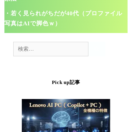
・若く見られがちだが40代（プロファイル
写真はAIで脚色ｗ）
検
索:
Pick up記事