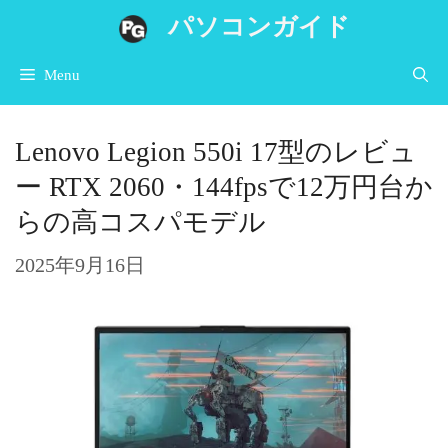
コ
パソコンガイド
ン
Menu
テ
ン
Lenovo Legion 550i 17型のレビュ
ツ
ー RTX 2060・144fpsで12万円台か
へ
らの高コスパモデル
ス
キ
2025年9月16日
ッ
プ