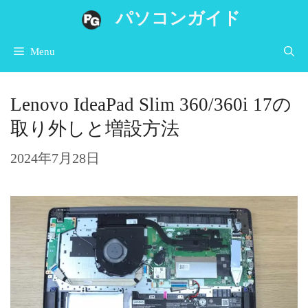
コ
パソコンガイド
ン
Menu
テ
ン
Lenovo IdeaPad Slim 360/360i 17の
ツ
取り外しと増設方法
へ
ス
2024年7月28日
キ
ッ
プ