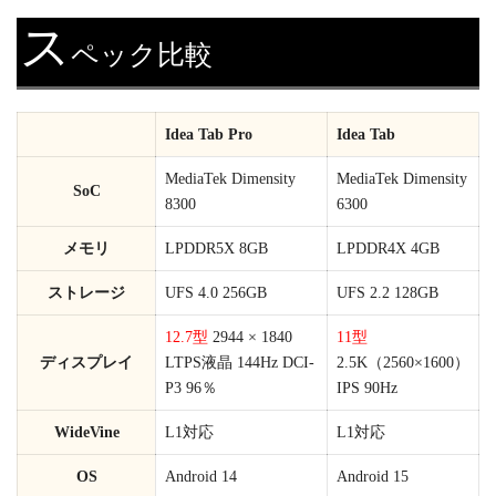
ス
ペック比較
Idea Tab Pro
Idea Tab
MediaTek Dimensity
MediaTek Dimensity
SoC
8300
6300
メモリ
LPDDR5X 8GB
LPDDR4X 4GB
ストレージ
UFS 4.0 256GB
UFS 2.2 128GB
12.7型
2944 × 1840
11型
ディスプレイ
LTPS液晶 144Hz DCI-
2.5K（2560×1600）
P3 96％
IPS 90Hz
WideVine
L1対応
L1対応
OS
Android 14
Android 15