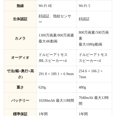
無線
Wi-Fi 6E
Wi-Fi 5
顔認証、指紋センサ
生体認証
顔認証
ー
800万画素/500万画
1300万画素/800万画素
カメラ
素
最大4K動画
最大1080p動画
ドルビーアトモス
ドルビーアトモス
オーディオ
JBLスピーカー×4
スピーカー×4
寸法(幅×奥行×高
254.6 × 166.2 ×
291.8 × 189.1 × 6.9mm
さ)
7mm
重さ
620g
480g
7040mAh 最大12時
バッテリー
10200mAh 最大11時間
間
標準保証
1年間
1年間