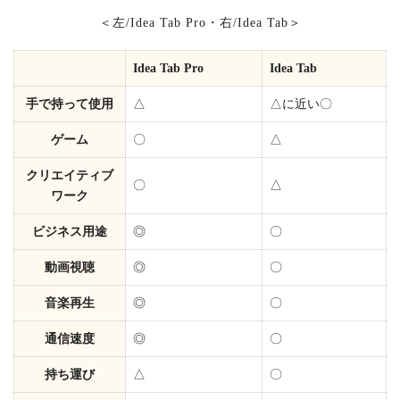
＜左/Idea Tab Pro・右/Idea Tab＞
Idea Tab Pro
Idea Tab
手で持って使用
△
△に近い〇
ゲーム
〇
△
クリエイティブ
〇
△
ワーク
ビジネス用途
◎
〇
動画視聴
◎
〇
音楽再生
◎
〇
通信速度
◎
〇
持ち運び
△
〇