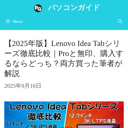
コ
パソコンガイド
ン
Menu
テ
ン
【2025年版】Lenovo Idea Tabシリ
ツ
ーズ徹底比較｜Proと無印、購入す
へ
るならどっち？両方買った筆者が
ス
解説
キ
ッ
2025年9月16日
プ