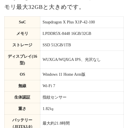
モリ最大32GBと大きめです。
SoC
Snapdragon X Plus X1P-42-100
メモリ
LPDDR5X-8448 16GB/32GB
ストレージ
SSD 512GB/1TB
ディスプレイ(16
WUXGA/WQXGA IPS、光沢なし
型)
OS
Windows 11 Home Arm版
無線
Wi-Fi 7
生体認証
指紋センサー
重さ
1.82㎏
バッテリー
最大約21.8時間
（JEITA3.0）