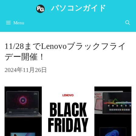
コ
パソコンガイド
ン
Menu
テ
ン
11/28までLenovoブラックフライ
ツ
デー開催！
へ
ス
2024年11月26日
キ
ッ
プ