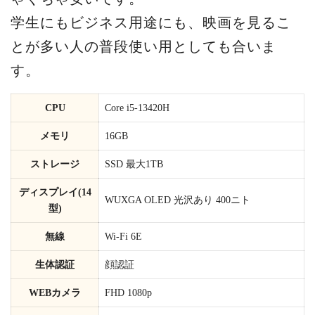
学生にもビジネス用途にも、映画を見るこ
とが多い人の普段使い用としても合いま
す。
CPU
Core i5-13420H
メモリ
16GB
ストレージ
SSD 最大1TB
ディスプレイ(14
WUXGA OLED 光沢あり 400ニト
型)
無線
Wi-Fi 6E
生体認証
顔認証
WEBカメラ
FHD 1080p