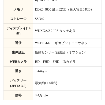
Ryzen 7 7735HS
メモリ
DDR5-4800 最大32GB（最大容量64GB）
ストレージ
SSD×2
ディスプレイ(14
WUXGA/2.2 IPS タッチあり
型)
通信
Wi-Fi 6/6E、1ギガビットイーサネット
生体認証
指紋センサー/顔認証（オプション）
WEBカメラ
HD、FHD、FHD＋IRカメラ
重さ
1.44㎏～
バッテリー
最大約11.8時間
(JEITA 3.0)
価格
9.4万円～