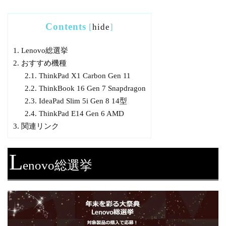
Contents
[
hide
]
1.
Lenovo総選挙
2.
おすすめ機種
2.1.
ThinkPad X1 Carbon Gen 11
2.2.
ThinkBook 16 Gen 7 Snapdragon
2.3.
IdeaPad Slim 5i Gen 8 14型
2.4.
ThinkPad E14 Gen 6 AMD
3.
関連リンク
L
enovo総選挙