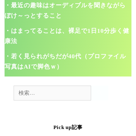
・最近の趣味はオーディブルを聞きながら
ぼけ～っとすること
・はまってることは、裸足で1日10分歩く健
康法
・若く見られがちだが40代（プロファイル
写真はAIで脚色ｗ）
検
索:
Pick up記事