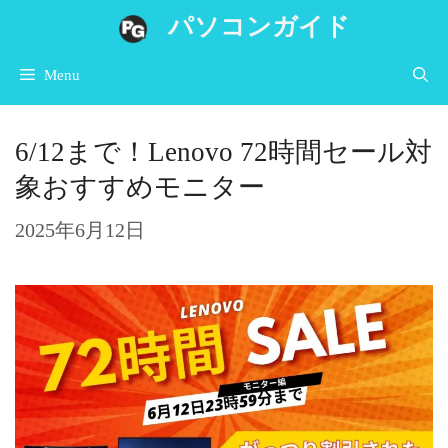
コ
パソコンガイド
ン
Menu
テ
ン
6/12まで！Lenovo 72時間セール対
ツ
象おすすめモニター
へ
ス
2025年6月12日
キ
ッ
プ