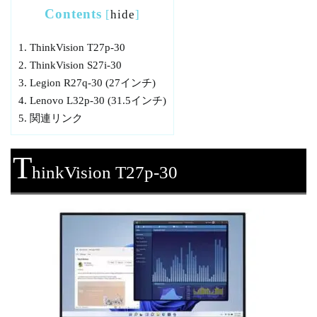
Contents
[
hide
]
1.
ThinkVision T27p-30
2.
ThinkVision S27i-30
3.
Legion R27q-30 (27インチ)
4.
Lenovo L32p-30 (31.5インチ)
5.
関連リンク
T
hinkVision T27p-30