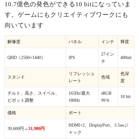
10.7億色の発色ができる10 bitになっていま
す。ゲームにもクリエイティブワークにも
向いています
解像度
パネル
インチ
輝度
27イン
QHD（2560×1440）
IPS
400nit
チ
リフレッシュ
色深
スタンド
色域
レート
度
チルト、高さ、スイベル、
165Hz/最大
sRGB
10 bit
ピボット調整
180Hz
99％
価格
ポート
HDMI×2、DisplayPort、3.5㎜ジ
39,600円→
31,980円
ャック