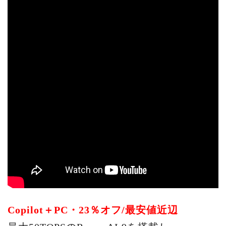
Copilot＋PC・23％オフ/最安値近辺