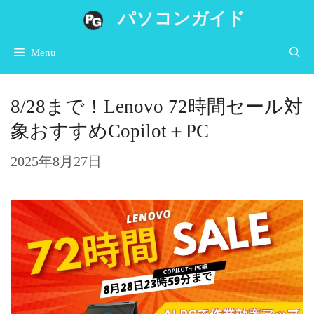
コ
パソコンガイド
ン
Menu
テ
ン
8/28まで！Lenovo 72時間セール対
ツ
象おすすめCopilot＋PC
へ
ス
2025年8月27日
キ
ッ
プ