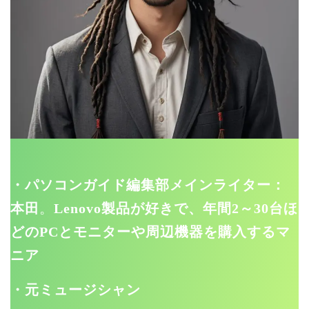
・パソコンガイド編集部メインライター：
本田
。
Lenovo製品が好きで、年間2～30台ほ
どのPCとモニターや周辺機器を購入するマ
ニア
・元ミュージシャン