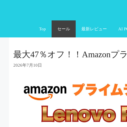
コ
ン
テ
Top
セール
最新レビュー
AI P
ン
ツ
へ
最大47％オフ！！Amazonプラ
ス
キ
2026年7月10日
ッ
プ