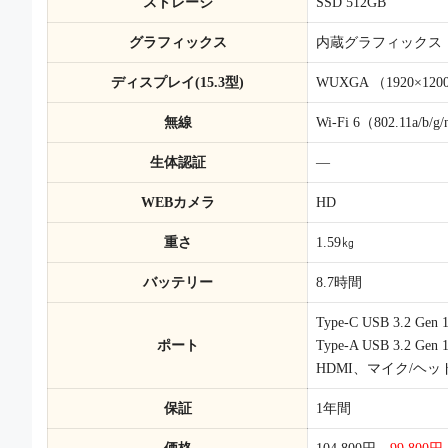
ストレージ
SSD 512GB
グラフィックス
内蔵グラフィックス
ディスプレイ(15.3型)
WUXGA （1920×
無線
Wi-Fi 6（802.11a/b/g/
生体認証
―
WEBカメラ
HD
重さ
1.59㎏
バッテリー
8.7時間
Type-C USB 3.2 Ge
ポート
Type-A USB 3.2 Gen
HDMI、マイク/ヘ
保証
1年間