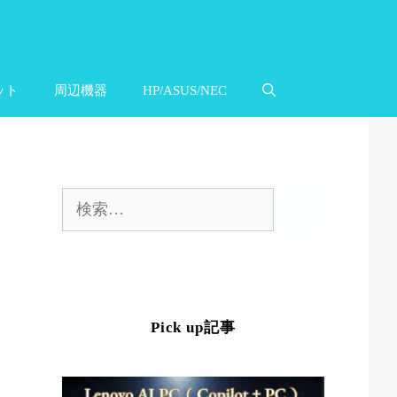
ット
周辺機器
HP/ASUS/NEC
検
索:
Pick up記事