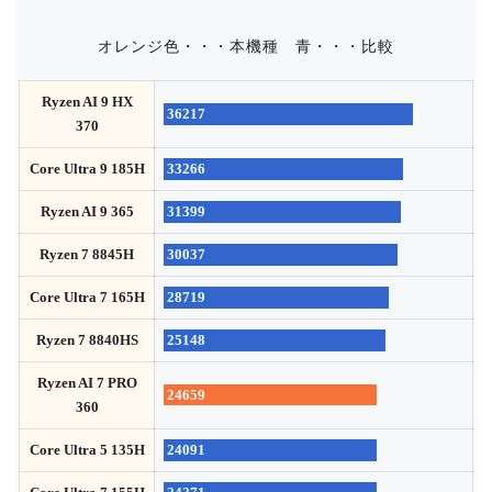
オレンジ色・・・本機種
青・・・比較
Ryzen AI 9 HX
36217
370
Core Ultra 9 185H
33266
Ryzen AI 9 365
31399
Ryzen 7 8845H
30037
Core Ultra 7 165H
28719
Ryzen 7 8840HS
25148
Ryzen AI 7 PRO
24659
360
Core Ultra 5 135H
24091