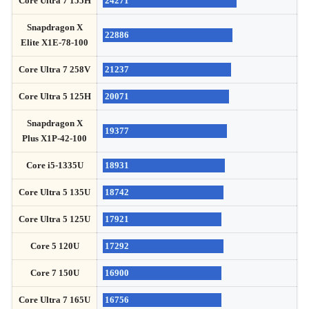
Core Ultra 7 155H
24271
Snapdragon X
22886
Elite X1E-78-100
Core Ultra 7 258V
21237
Core Ultra 5 125H
20071
Snapdragon X
19377
Plus X1P-42-100
Core i5-1335U
18931
Core Ultra 5 135U
18742
Core Ultra 5 125U
17921
Core 5 120U
17292
Core 7 150U
16900
Core Ultra 7 165U
16756