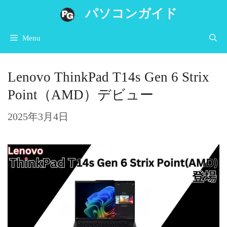
コ
パソコンガイド
ン
Menu
テ
ン
Lenovo ThinkPad T14s Gen 6 Strix
ツ
Point（AMD）デビュー
へ
ス
2025年3月4日
キ
ッ
プ