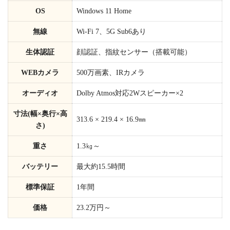
OS
Windows 11 Home
無線
Wi-Fi 7、5G Sub6あり
生体認証
顔認証、指紋センサー（搭載可能）
WEBカメラ
500万画素、IRカメラ
オーディオ
Dolby Atmos対応2Wスピーカー×2
寸法(幅×奥行×高
313.6 × 219.4 × 16.9㎜
さ)
重さ
1.3㎏～
バッテリー
最大約15.5時間
標準保証
1年間
価格
23.2万円～