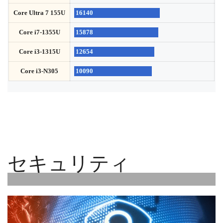
Core Ultra 7 155U
16140
Core i7-1355U
15878
Core i3-1315U
12654
Core i3-N305
10090
セキュリティ