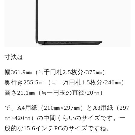
寸法は
幅361.9㎜（≒千円札2.5枚分/375㎜）
奥行き255.5㎜（≒一万円札1.5枚分/240㎜）
高さ21.1㎜（≒一円玉の直径/20㎜）
で、A4用紙（210㎜×297㎜）とA3用紙（297
㎜×420㎜）の中間くらいのサイズです。一
般的な15.6インチPCのサイズですね。