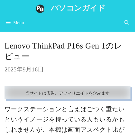
コ
パソコンガイド
ン
Menu
テ
ン
Lenovo ThinkPad P16s Gen 1のレ
ツ
ビュー
へ
ス
2025年9月16日
キ
ッ
当サイトは広告、アフィリエイトを含みます
プ
ワークステーションと言えばごつく重たい
というイメージを持っている人もいるかも
しれませんが、本機は画面アスペクト比が